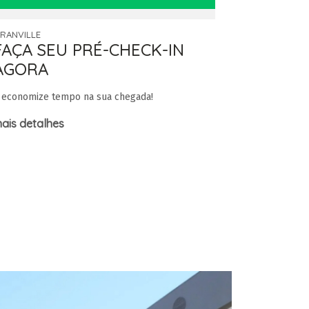
RANVILLE
CONTINENTAL 
FAÇA SEU PRÉ-CHECK-IN
TRANSF
AGORA
PARA O
 economize tempo na sua chegada!
Quem reserva 
nossa central
ais detalhes
custos o trans
mais detalh