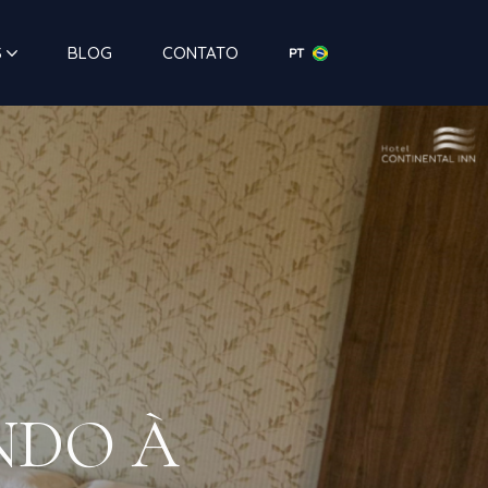
S
BLOG
CONTATO
PT
NDO À REDE