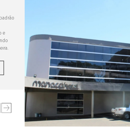
 padrão
o e
ando
ira.
Next